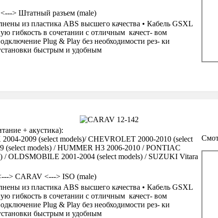
 <---> Штатный разъем (male)
нены из пластика ABS высшего качества • Кабель GSXL
ую гибкость в сочетании с отличным качест- вом
одключение Plug & Play без необходимости рез- ки
 установки быстрым и удобным
ание + акустика):
Смот
004-2009 (select models)/ CHEVROLET 2000-2010 (select
09 (select models) / HUMMER H3 2006-2010 / PONTIAC
ls) / OLDSMOBILE 2001-2004 (select models) / SUZUKI Vitara
<---> CARAV <---> ISO (male)
нены из пластика ABS высшего качества • Кабель GSXL
ую гибкость в сочетании с отличным качест- вом
одключение Plug & Play без необходимости рез- ки
 установки быстрым и удобным